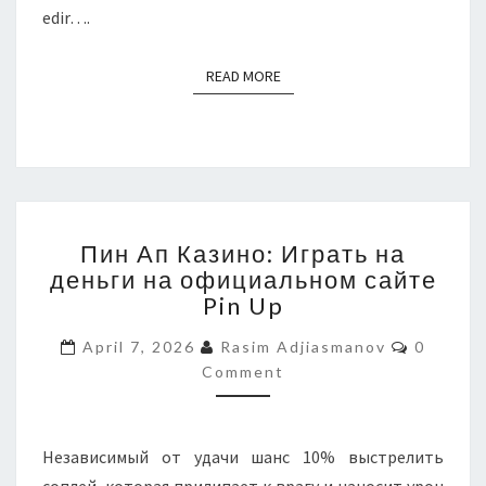
n
edir….
n
K
h
a
ə
READ MORE
READ MORE
z
l
i
l
n
ə
o
r
y
i
a
Y
П
e
Пин Ап Казино: Играть на
и
n
деньги на официальном сайте
н
i
Pin Up
А
B
п
C
a
April 7, 2026
Rasim Adjiasmanov
0
К
O
x
Comment
а
M
ı
M
з
E
ş
и
N
:
T
н
Независимый от удачи шанс 10% выстрелить
S
P
о