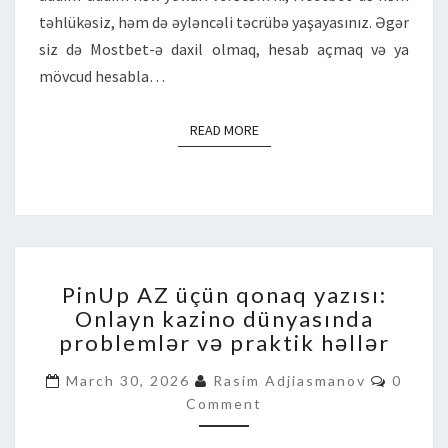
P
təhlükəsiz, həm də əyləncəli təcrübə yaşayasınız. Əgər
r
siz də Mostbet-ə daxil olmaq, hesab açmaq və ya
o
mövcud hesabla…
b
l
e
READ MORE
READ MORE
m
l
ə
r
,
H
P
ə
PinUp AZ üçün qonaq yazısı:
i
l
Onlayn kazino dünyasında
n
l
problemlər və praktik həllər
U
ə
p
r
C
March 30, 2026
Rasim Adjiasmanov
0
A
v
O
Comment
Z
ə
M
M
ü
Ə
E