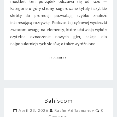
mostbet ten porządek odczuwa się od razu —
w
kategorie u góry strony, sugerowane tytuły i szybkie
y
m
skróty do promocji pozwalają szybko znaleźć
l
interesującą rozrywkę. Podczas tej cyfrowej wycieczki
o
zwracam uwagę na elementy, które ułatwiają wybór:
b
czytelne oznaczenie nowych gier, sekcje dla
b
najpopularniejszych slotów, a także wyróżnione…
y
:
j
READ MORE
READ MORE
a
k
b
ł
ą
d
B
z
Bahiscom
a
i
h
ć
C
April 23, 2026
Rasim Adjiasmanov
0
i
,
O
Comment