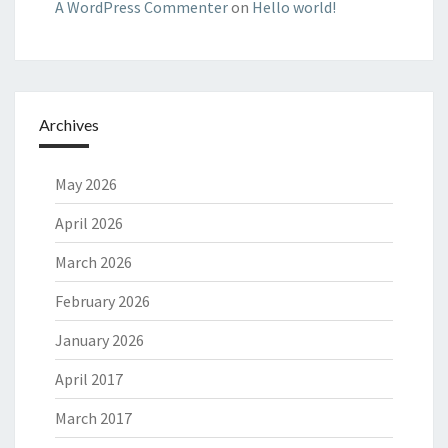
A WordPress Commenter
on
Hello world!
Archives
May 2026
April 2026
March 2026
February 2026
January 2026
April 2017
March 2017