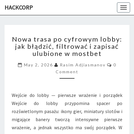
HACKCORP
Togg
navi
N
Nowa trasa po cyfrowym lobby:
o
jak błądzić, filtrować i zapisać
w
ulubione w mostbet
a
t
C
May 2, 2026
Rasim Adjiasmanov
0
r
O
Comment
a
M
M
s
E
a
N
T
p
Wejście do lobby — pierwsze wrażenie i porządek
S
o
Wejście do lobby przypomina spacer po
c
rozświetlonym pasażu: ikony gier, miniatury slotów i
y
f
migające banery tworzą intensywne pierwsze
r
wrażenie, a jednak wszystko ma swój porządek. W
o