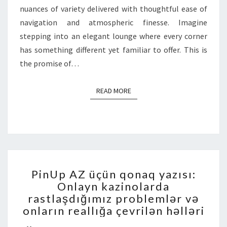
nuances of variety delivered with thoughtful ease of
a
s
navigation and atmospheric finesse. Imagine
i
stepping into an elegant lounge where every corner
n
has something different yet familiar to offer. This is
o
the promise of…
L
o
u
READ MORE
READ MORE
n
g
e
:
H
o
P
w
PinUp AZ üçün qonaq yazısı:
i
S
Onlayn kazinolarda
n
e
rastlaşdığımız problemlər və
U
a
p
onların reallığa çevrilən həlləri
m
A
l